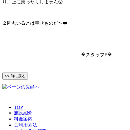
り、上に乗ったりしません😮
２匹もいるとは幸せものだ〜❤️
🔶スタッフE🔶
<< 前に戻る
TOP
施設紹介
料金案内
ご利用方法