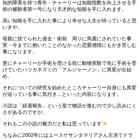
知的障害を持つ青年・チャーリーは知能指数を向上させる手
術の被験者第一号になり天才的な知能を手に入れます。
高い知能を手に入れた事により幸せな人生が待っていると思
いきや、
母親に捨てられた過去・術前 周りに馬鹿にされていた事
実・今までに抱いたことのなかった恋愛感情に
もがき苦しむ
事になります。
更にチャーリーが手術を受ける前に動物実験で先に手術を受
けていたハツカネズミの「アルジャーノン」に異変が出始
め、
それについての研究を始めたところ
チャーリー自身にも異変
が迫っている事に気付き…といった内容になります。
小説は「経過報告」という形で物語が進むので少し読みにく
さがあるのですが、
それもこの小説の魅力だと私は思っています
ちなみに2002年にはユースケサンタマリアさん主演でドラ