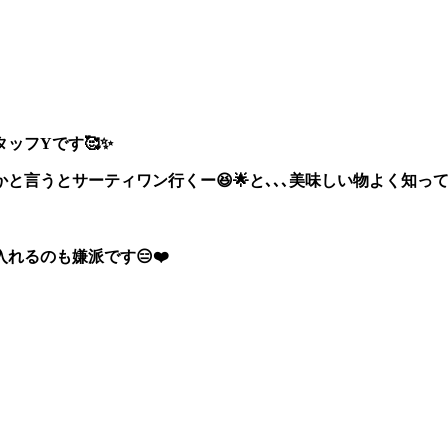
ト
ッフYです🥰✨
言うとサーティワン行くー😆🌟と､､､美味しい物よく知ってる
れるのも嫌派です😑❤️