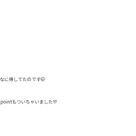
なに得してたのです
🤭
intもついちゃいました🎊